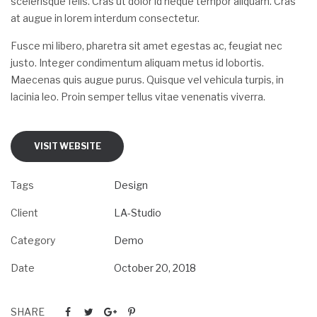
scelerisque felis. Cras ut dolor id neque tempor aliquam. Cras
at augue in lorem interdum consectetur.
Fusce mi libero, pharetra sit amet egestas ac, feugiat nec
justo. Integer condimentum aliquam metus id lobortis.
Maecenas quis augue purus. Quisque vel vehicula turpis, in
lacinia leo. Proin semper tellus vitae venenatis viverra.
VISIT WEBSITE
Tags
Design
Client
LA-Studio
Category
Demo
Date
October 20, 2018
SHARE